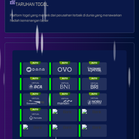
TARUHAN TOGEL
Platform togel yang menarik dari perusahan terbaik di dunia yang menawarkan
hadiah kemenangan besar