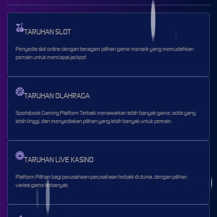
TARUHAN SLOT
Penyedia slot online dengan beragam pilihan game menarik yang memudahkan
pemain untuk mencapai jackpot
TARUHAN OLAHRAGA
Sportsbook Gaming Platform Terbaik menawarkan lebih banyak game, odds yang
lebih tinggi, dan menyediakan pilihan yang lebih banyak untuk pemain.
TARUHAN LIVE KASINO
Platform Pilihan bagi perusahaan-perusahaan terbaik di dunia, dengan pilihan
variasi game terbanyak