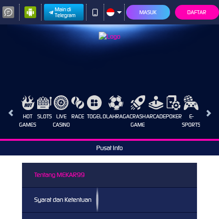
Main di
MASUK
DAFTAR
Telegram
HOT
SLOTS
LIVE
RACE
TOGEL
OLAHRAGA
CRASH
ARCADE
POKER
E-
SABUN
GAMES
CASINO
GAME
SPORTS
AYAM
Pusat Info
Tentang MEKAR99
Syarat dan Ketentuan