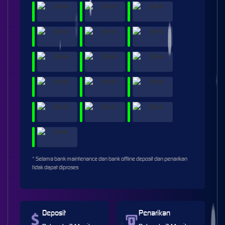
* Selama bank maintenance dan bank offline deposit dan penarikan
tidak dapat diproses
Deposit
Penarikan