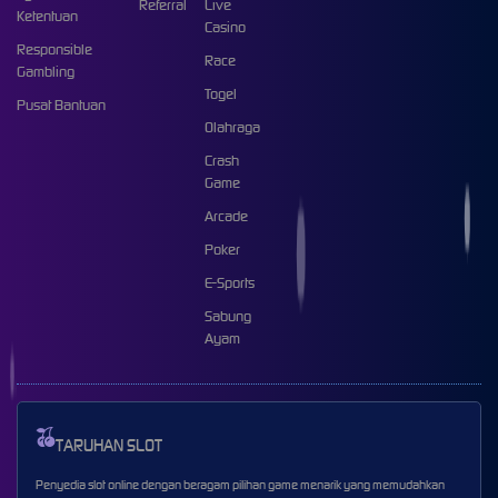
Referral
Live
Ketentuan
Casino
Responsible
Race
Gambling
Togel
Pusat Bantuan
Olahraga
Crash
Game
Arcade
Poker
E-Sports
Sabung
Ayam
TARUHAN SLOT
Penyedia slot online dengan beragam pilihan game menarik yang memudahkan