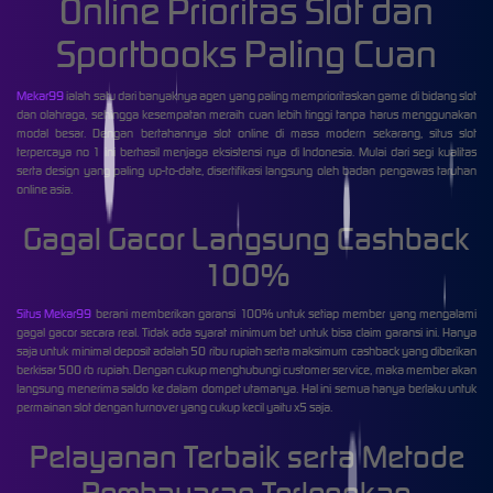
Online Prioritas Slot dan
Sportbooks Paling Cuan
Mekar99
ialah satu dari banyaknya agen yang paling memprioritaskan game di bidang slot
dan olahraga, sehingga kesempatan meraih cuan lebih tinggi tanpa harus menggunakan
modal besar. Dengan bertahannya slot online di masa modern sekarang, situs slot
terpercaya no 1 ini berhasil menjaga eksistensi nya di Indonesia. Mulai dari segi kualitas
serta design yang paling up-to-date, disertifikasi langsung oleh badan pengawas taruhan
online asia.
Gagal Gacor Langsung Cashback
100%
Situs Mekar99
berani memberikan garansi 100% untuk setiap member yang mengalami
gagal gacor secara real. Tidak ada syarat minimum bet untuk bisa claim garansi ini. Hanya
saja untuk minimal deposit adalah 50 ribu rupiah serta maksimum cashback yang diberikan
berkisar 500 rb rupiah. Dengan cukup menghubungi customer service, maka member akan
langsung menerima saldo ke dalam dompet utamanya. Hal ini semua hanya berlaku untuk
permainan slot dengan turnover yang cukup kecil yaitu x5 saja.
Pelayanan Terbaik serta Metode