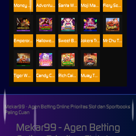
Money Mouse
Adventure Iceland
Santa Wild Drop
Moji Mania
Fiery Sevens Exclusive
Emperor Gate
Halloween Vacation
Sweet Bakery
Jokers Treasure
Mr Chu Tycoon
Tiger Warrior
Candy Candy
Rich Caishen
Muay Thai Fighter
Mekar99 - Agen Betting Online Prioritas Slot dan Sportbooks
Paling Cuan
Mekar99 - Agen Betting