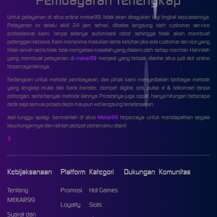
Pembayaran Terlengkap
Untuk pelayanan di situs online mekar99, tidak akan diragukan lagi tingkat kepuasannya.
Pelayanan ini selalu aktif 24 jam sehari, dibalas langsung oleh customer service
profesiaonal kami, tanpa adanya automisasi robot sehingga tidak akan membuat
pelanggan kecewa. Kami menerima masukan serta keluhan jika ada customer service yang
tidak ramah serta tidak bisa mengatasi masalah yang dialami oleh setiap member. Hal inilah
yang membuat pelayanan di
mekar99
menjadi yang terbaik diantar situs judi slot online
terpercaya lainnya.
Sedangkan untuk metode pembayaran, dari pihak kami menyediakan berbagai metode
yang lengkap mulai dari bank transfer, dompet digital, qris, pulsa xl & telkomsel tanpa
potongan, serta banyak metode lainnya. Prosesnya juga cepat, hanya hitungan beberapa
detik saja semua proses depo maupun wd langsung terselesaikan.
Jadi tunggu apalgi, bermainlah di situs
Mekar99
terpercaya untuk mendapatkan segala
keuntungannya dan raihlah jackpot pertamamu disini!
3
Kebijaksanaan
Platform
Kategori
Dukungan
Komunitas
Tentang
Promosi
Hot Games
MEKAR99
Loyalty
Slots
Syarat dan