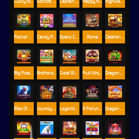
Lucky Meow
Secrets of Anubis
Captain Golds Fortune
Happy Neko
Highway Fortune
Pocket Mon Go
Candy Pop 2
Space Conquest
Roma
Caishen Deluxe Maxways
Big Prosperity SA
Brothers Kingdom 2
Great Stars SA
Fruit Ninja Fury
Dragon Empire
Rise Of Werewolves
Journey to the Wild
Legendary Beasts Saga
5 Fortune Dragons
Dragon Wish