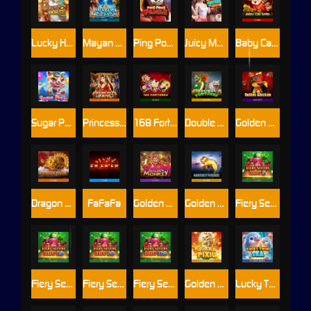
Lucky Horse
Mayan Gems
Ping Pong Panda
Juicy Market
Baby Cai Shen
Sugar Party
Princess Wang
168 Fortunes
Double Fortune
Golden Chicken
Dragon Gold
FaFaFa
Golden Monkey
Golden Whale
Fiery Sevens Hot 5
Fiery Sevens Hot 20
Fiery Sevens Hot 50
Fiery Sevens Hot 100
Golden Pixiu
Lucky Twin Sea