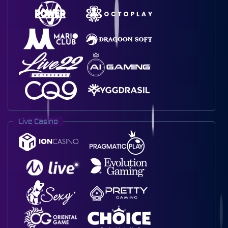
Live Casino