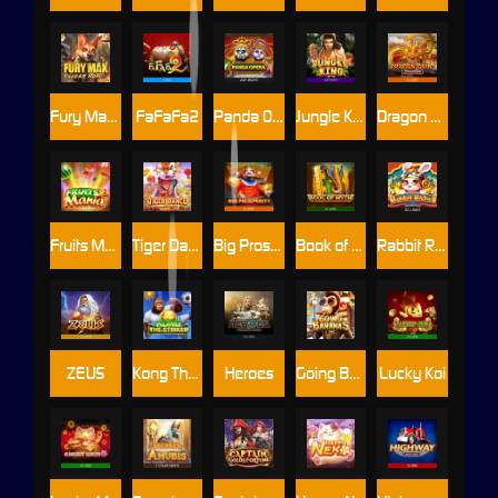
Fury Max Lucky Road
FaFaFa2
Panda Opera
Jungle King
Dragon Gold SA
Fruits Mania
Tiger Dance
Big Prosperity
Book of Myth
Rabbit Riches
ZEUS
Kong The Striker
Heroes
Going Bananas Inc
Lucky Koi