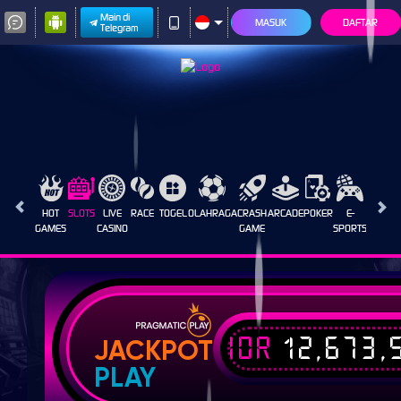
Main di
MASUK
DAFTAR
Telegram
HOT
SLOTS
LIVE
RACE
TOGEL
OLAHRAGA
CRASH
ARCADE
POKER
E-
SABUN
GAMES
CASINO
GAME
SPORTS
AYAM
IDR
12,673,
JACKPOT
PLAY