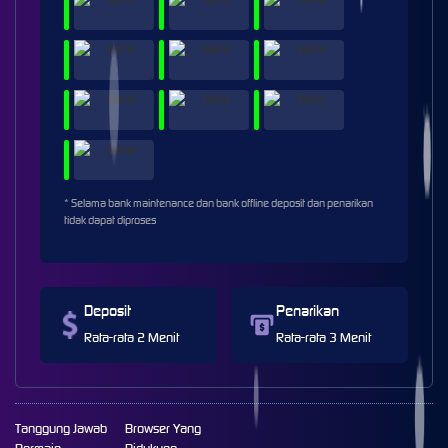
* Selama bank maintenance dan bank offline deposit dan penarikan
tidak dapat diproses
Deposit
Penarikan
Rata-rata 2 Menit
Rata-rata 3 Menit
Tanggung Jawab
Browser Yang