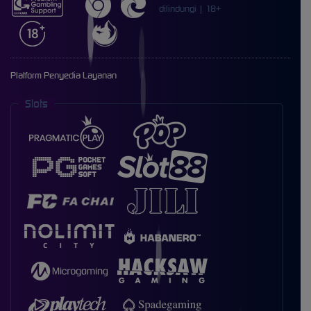
dilindungi | 18+
Platform Penyedia Layanan
Slots