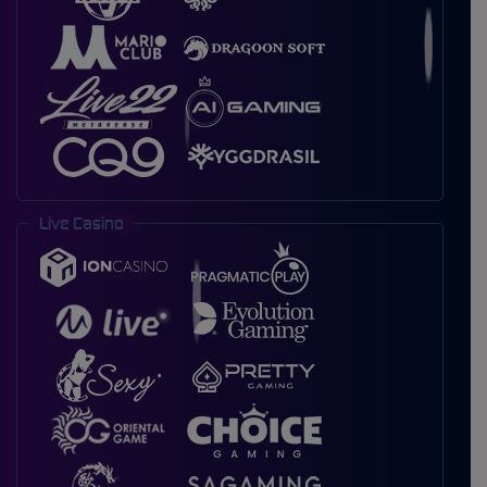
Live Casino