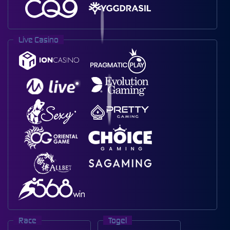
Live Casino
Race
Togel