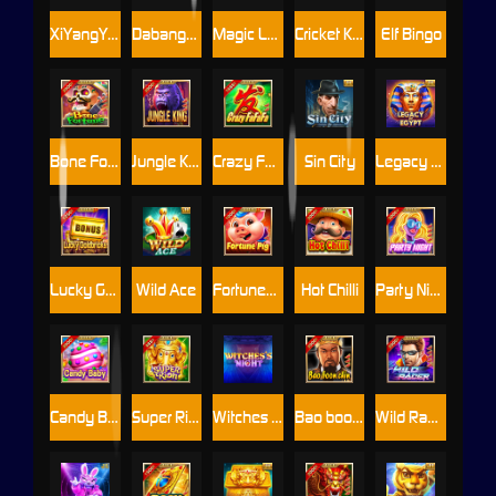
XiYangYang
Dabanggg
Magic Lamp
Cricket King 18
Elf Bingo
Bone Fortune
Jungle King
Crazy FaFaFa
Sin City
Legacy of Egypt
Lucky Goldbricks
Wild Ace
FortunePig
Hot Chilli
Party Night
Candy Baby
Super Rich
Witches Night
Bao boon chin
Wild Racer