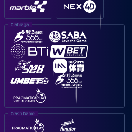
Olahraga
Crash Game