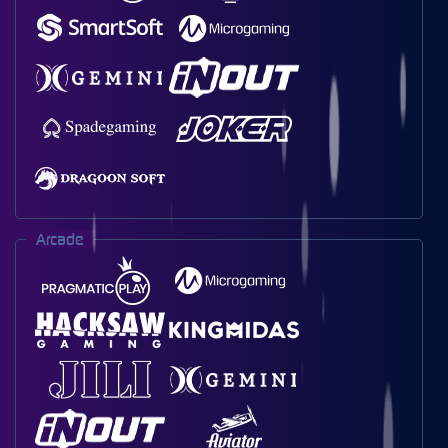
Arcade