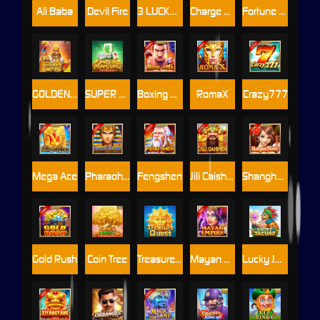
Ali Baba
Devil Fire
3 LUCKY LION
Charge Buffalo
Fortune Gems
GOLDEN EMPIRE 2
SUPER MAHJONG
Boxing King
RomaX
Crazy777
Mega Ace
Pharaoh Treasure
Fengshen
Jili Caishen
Shanghai Beauty
Gold Rush
Coin Tree
Treasure Quest
Mayan Empire
Lucky Jaguar