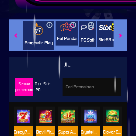
i
i
i
i
i
Facha
Fat Panda
Slot88 x PP
PG Soft
Pragmatic Play
JILI
Semua
Top
Slots
permainan
20
Crazy777 2
Devil Fire Bonu$ Coin
Super Ace 2
Crystal 777 DELUXE
Clover Coins 4x4